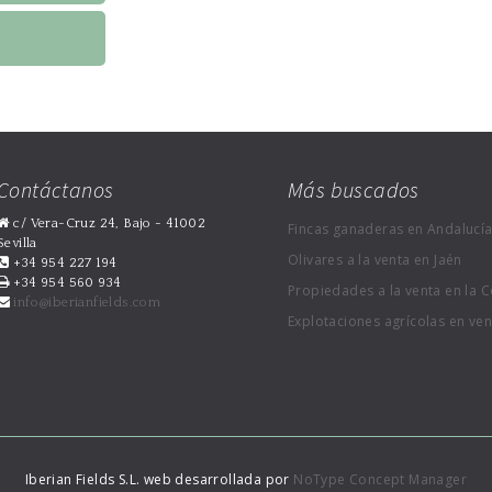
Contáctanos
Más buscados
c/ Vera-Cruz 24, Bajo - 41002
Fincas ganaderas en Andalucí
Sevilla
Olivares a la venta en Jaén
+34 954 227 194
+34 954 560 934
Propiedades a la venta en la C
info@iberianfields.com
Explotaciones agrícolas en ve
Iberian Fields S.L. web desarrollada por
NoType Concept Manager