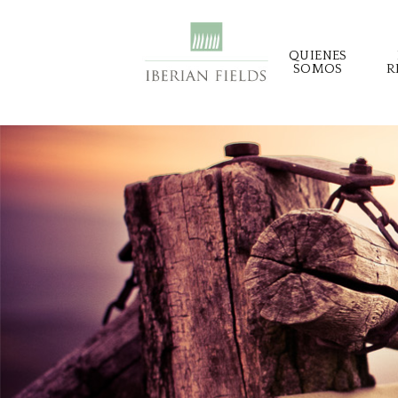
Ir
al
QUIENES
contenido
SOMOS
R