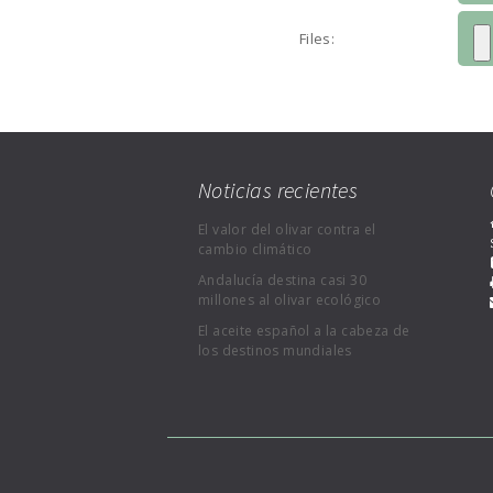
Files:
Noticias recientes
El valor del olivar contra el
cambio climático
Andalucía destina casi 30
millones al olivar ecológico
El aceite español a la cabeza de
los destinos mundiales